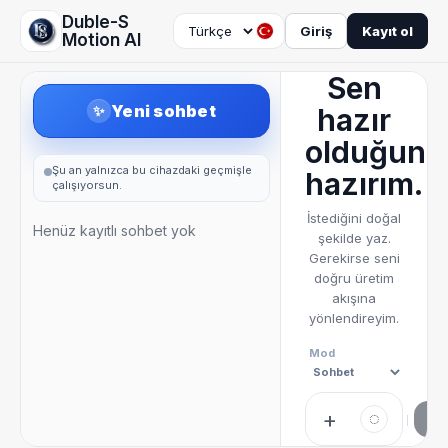
Duble-S
Giriş
Kayıt ol
Motion AI
Sen
Yeni sohbet
✨
hazır
olduğund
Şu an yalnızca bu cihazdaki geçmişle
hazırım.
çalışıyorsun.
İstediğini doğal
Henüz kayıtlı sohbet yok
şekilde yaz.
Gerekirse seni
doğru üretim
akışına
yönlendireyim.
Mod
+
◌
G